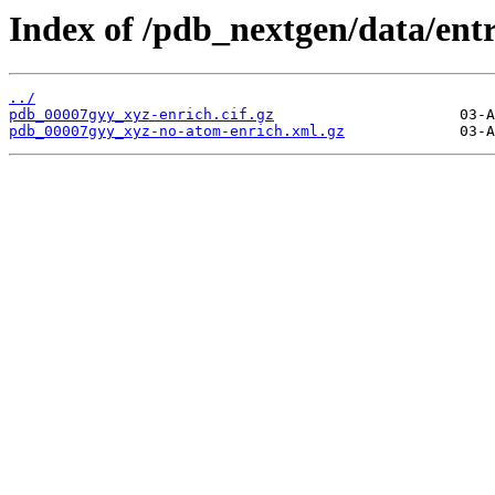
Index of /pdb_nextgen/data/ent
../
pdb_00007gyy_xyz-enrich.cif.gz
pdb_00007gyy_xyz-no-atom-enrich.xml.gz