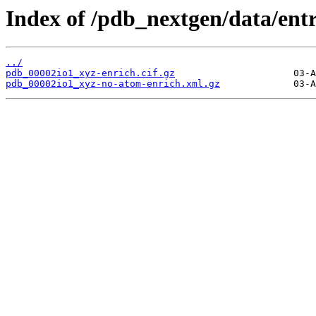
Index of /pdb_nextgen/data/entr
../
pdb_00002io1_xyz-enrich.cif.gz
pdb_00002io1_xyz-no-atom-enrich.xml.gz